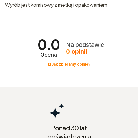
Wyrób jest komisowy z metką i opakowaniem.
0.0
Na podstawie
0
opinii
Ocena
Jak zbieramy opinie?
Ponad 30 lat
doświadczenia