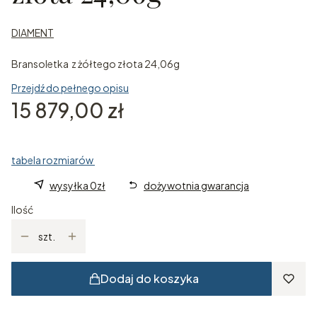
DIAMENT
Bransoletka z żółtego złota 24,06g
Przejdź do pełnego opisu
Cena
15 879,00 zł
tabela rozmiarów
wysyłka 0zł
dożywotnia gwarancja
Ilość
szt.
Dodaj do koszyka