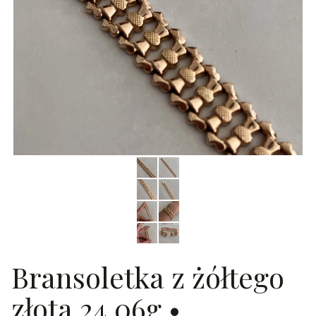
Bransoletka z żółtego
złota 24,06g •