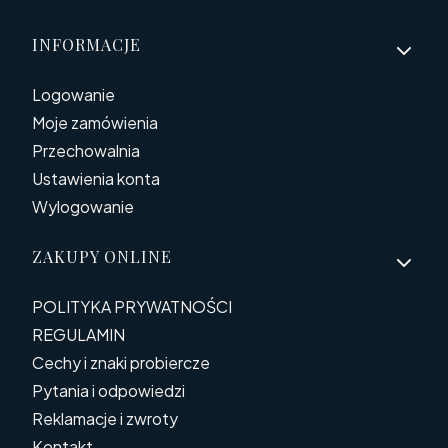
Linki w stopce
INFORMACJE
Logowanie
Moje zamówienia
Przechowalnia
Ustawienia konta
Wylogowanie
ZAKUPY ONLINE
POLITYKA PRYWATNOŚCI
REGULAMIN
Cechy i znaki probiercze
Pytania i odpowiedzi
Reklamacje i zwroty
Kontakt