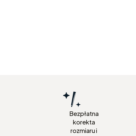
Bezpłatna
korekta
rozmiaru i