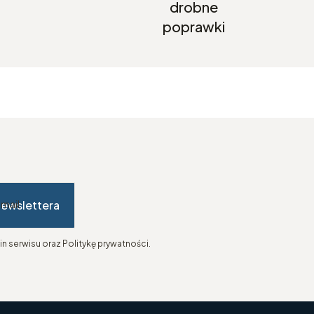
drobne
poprawki
newslettera
-mail
n serwisu oraz Politykę prywatności.