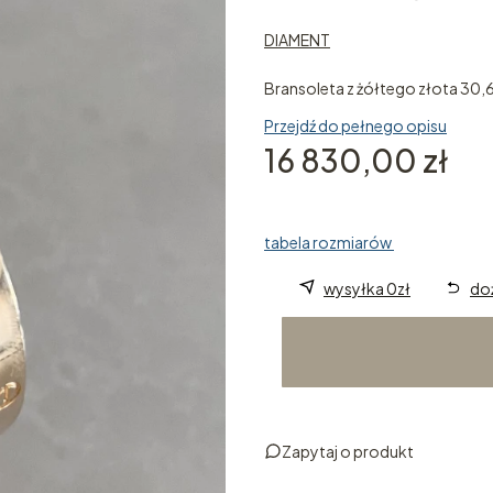
DIAMENT
Bransoleta z żółtego złota 30
Przejdź do pełnego opisu
Cena
16 830,00 zł
tabela rozmiarów
wysyłka 0zł
do
Zapytaj o produkt