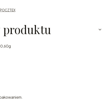
er POCZTEX
y produktu
30,60g
 opakowaniem.