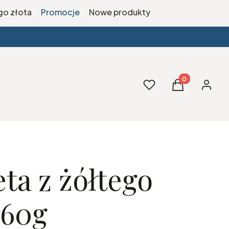
ego złota
Promocje
Nowe produkty
Produkty w kos
Ulubione
Koszyk
Zaloguj 
ta z żółtego
,60g