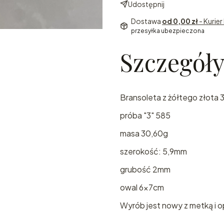
Udostępnij
Dostawa
od 0,00 zł
- Kuri
przesyłka ubezpieczona
Szczegół
Bransoleta z żółtego złota 
próba "3" 585
masa 30,60g
szerokość: 5,9mm
grubość 2mm
owal 6x7cm
Wyrób jest nowy z metką i