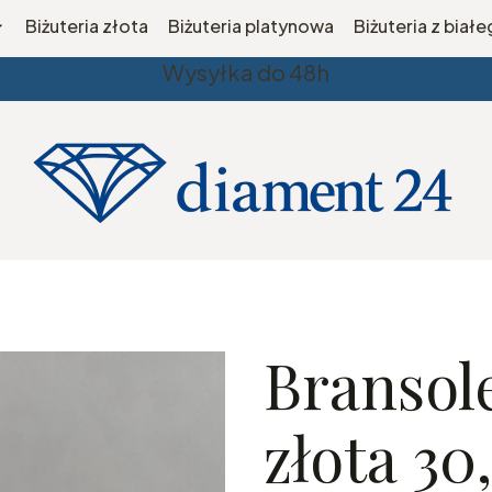
Biżuteria złota
Biżuteria platynowa
Biżuteria z biał
Wysyłka do 48h
Bransole
złota 30