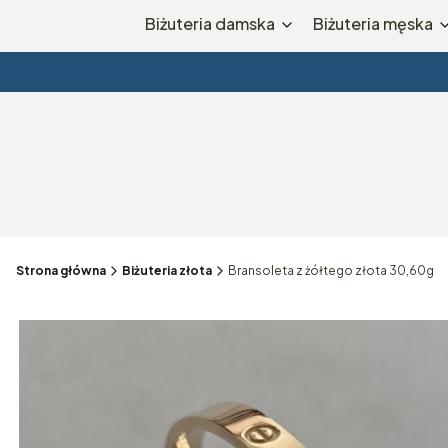
Biżuteria damska
Biżuteria męska
Strona główna
Biżuteria złota
Bransoleta z żółtego złota 30,60g