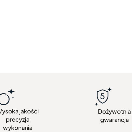
ysoka jakość i
Dożywotnia
precyzja
gwarancja
wykonania