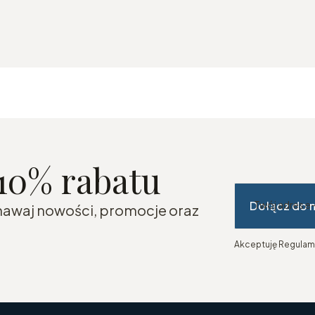
 10% rabatu
Dołącz do 
Twój adres e
znawaj nowości, promocje oraz
Akceptuję Regulami